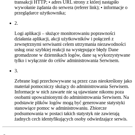
transakcji HTTP; • adres URL strony z której nastąpiło
wywołanie żądania do serwera (referer link); • informacje o
przeglądarce użytkownika;
2.
Logi aplikacji – służące monitorowaniu poprawności
działania aplikacji, akcji użytkowników i połączeń z
zewnętrznymi serwisami celem utrzymania niezawodności
usług oraz szybkiej reakcji na występujące błędy Dane
gromadzone w dziennikach logów, dane są wykorzystywane
tylko i wyłącznie do celów administrowania Serwisem.
3.
Zebrane logi przechowywane są przez czas nieokreślony jako
materiał pomocniczy służący do administrowania Serwisem.
Informacje w nich zawarte nie są ujawniane nikomu poza
osobami upoważnionymi do administrowania Serwisem. Na
podstawie plików logów mogą być generowane statystyki
stanowiące pomoc w administrowaniu. Zbiorcze
podsumowania w postaci takich statystyk nie zawierają
żadnych cech identyfikujących osoby odwiedzające serwis.