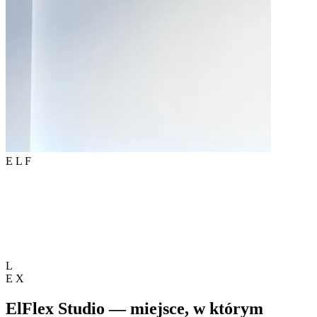
E
L
F
L
E
X
ElFlex Studio
— miejsce, w którym