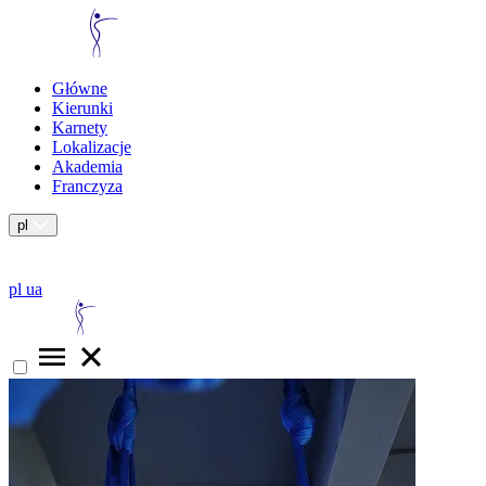
Główne
Kierunki
Karnety
Lokalizacje
Akademia
Franczyza
pl
pl
ua