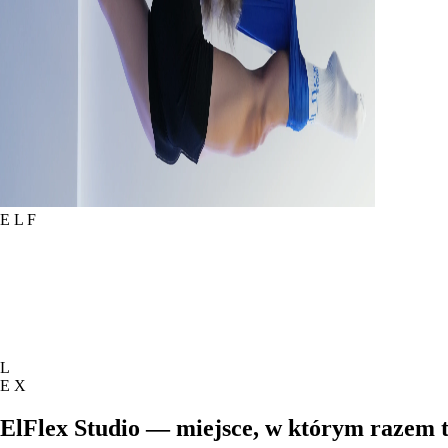
E
L
F
L
E
X
ElFlex Studio
— miejsce, w którym razem t