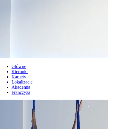
Główne
Kierunki
Karnety
Lokalizacje
Akademia
Franczyza