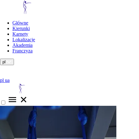
Główne
Kierunki
Karnety
Lokalizacje
Akademia
Franczyza
pl
pl
ua