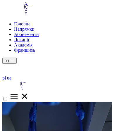
Головна
Напрямки
Абонементи
Локації
Академія
Франшиза
ua
pl
ua