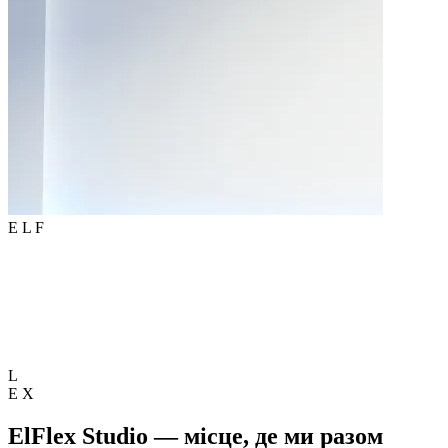
E
L
F
L
E
X
ElFlex Studio
— місце, де ми разом